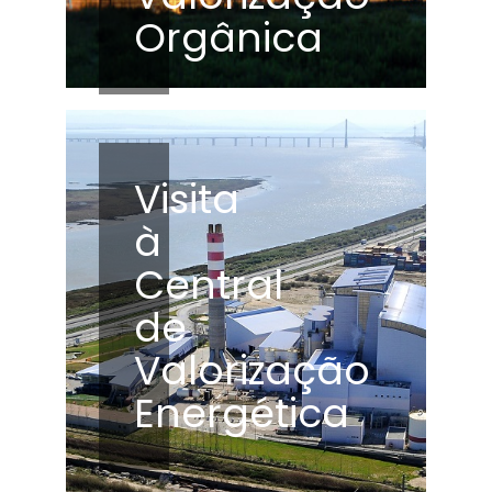
Orgânica
Visita
à
Central
de
Valorização
Energética