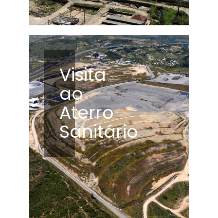
Visita
ao
Aterro
Sanitário