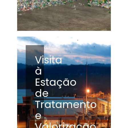
Visita
à
Estação
de
Tratamento
e
Valorização